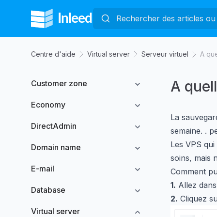
Centre d'aide
Virtual server
Serveur virtuel
A qu
A quel
Customer zone
Economy
La sauvegar
DirectAdmin
semaine. . p
Les VPS qui
Domain name
soins, mais
E-mail
Comment puis
1.
Allez dans 
Database
2.
Cliquez s
Virtual server