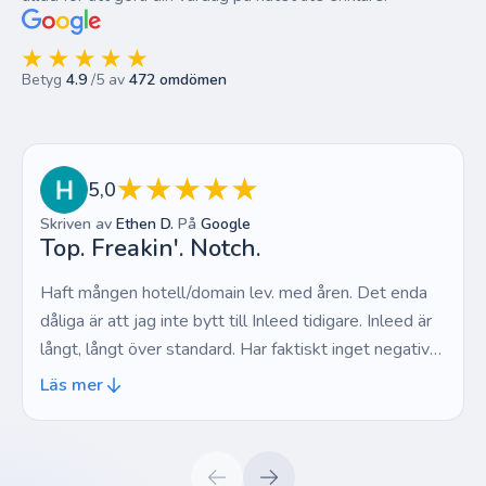
Betyg
4.9
/5 av
472 omdömen
5,0
Skriven av
Ethen D.
På
Google
Top. Freakin'. Notch.
Haft mången hotell/domain lev. med åren. Det enda
dåliga är att jag inte bytt till Inleed tidigare. Inleed är
långt, långt över standard. Har faktiskt inget negativt
alls, vilket är en underlig feeling. Top. Freakin'. Notch.
Läs mer