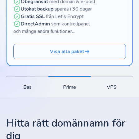
Obegränsat
med domän & e-post
Utökat backup
sparas i 30 dagar
Gratis SSL
från Let’s Encrypt
DirectAdmin
som kontrollpanel
och många andra funktioner...
Visa alla paket
Bas
Prime
VPS
Hitta rätt domännamn för
dig