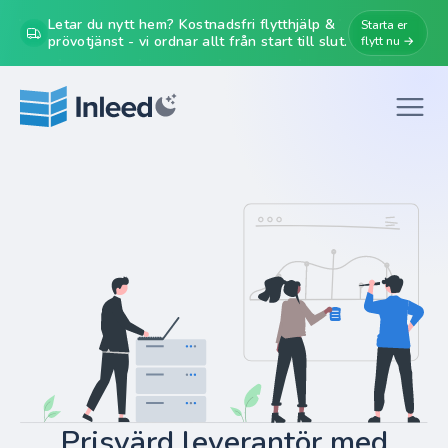
Letar du nytt hem? Kostnadsfri flytthjälp &
Starta er
prövotjänst - vi ordnar allt från start till slut.
flytt nu →
Prisvärd leverantör med