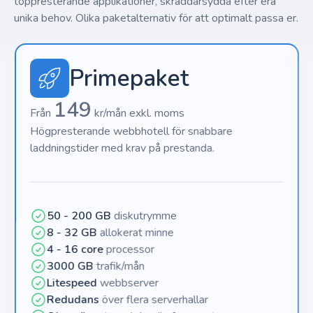
toppresterande applikationer, skräddarsydda efter era
unika behov. Olika paketalternativ för att optimalt passa er.
Primepaket
149
Från
kr/mån exkl. moms
Högpresterande webbhotell för snabbare
laddningstider med krav på prestanda.
50 - 200 GB
diskutrymme
8 - 32 GB
allokerat minne
4 - 16 core
processor
3000 GB
trafik/mån
Litespeed
webbserver
Redudans
över flera serverhallar