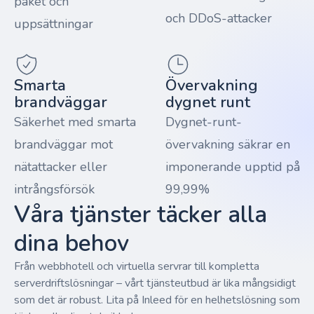
paket och
och DDoS-attacker
uppsättningar
Smarta
Övervakning
brandväggar
dygnet runt
Säkerhet med smarta
Dygnet-runt-
brandväggar mot
övervakning säkrar en
nätattacker eller
imponerande upptid på
intrångsförsök
99,99%
Våra tjänster täcker alla
dina behov
Från webbhotell och virtuella servrar till kompletta
serverdriftslösningar – vårt tjänsteutbud är lika mångsidigt
som det är robust. Lita på Inleed för en helhetslösning som