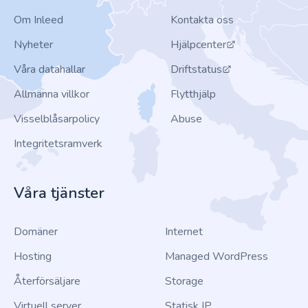
Om Inleed
Kontakta oss
Nyheter
Hjälpcenter
Våra datahallar
Driftstatus
Allmänna villkor
Flytthjälp
Visselblåsarpolicy
Abuse
Integritetsramverk
Våra tjänster
Domäner
Internet
Hosting
Managed WordPress
Återförsäljare
Storage
Virtuell server
Statisk IP