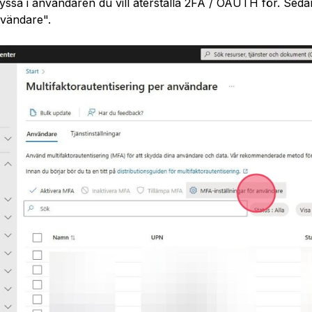
yssa i användaren du vill återställa 2FA / OAUTH för. Seda
vändare".