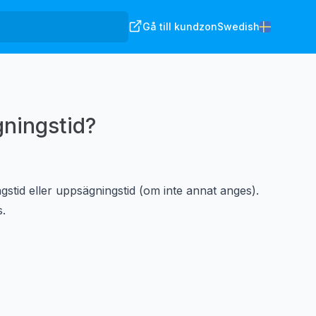
Gå till kundzon
Swedish
gningstid?
stid eller uppsägningstid (om inte annat anges).
s.