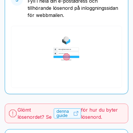
Fyll i hela din e-postadress och
tillhörande lösenord på inloggningssidan
för webbmailen.
Glömt
för hur du byter
denna
guide
lösenordet? Se
lösenord.