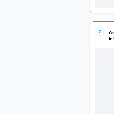
2
Om
in