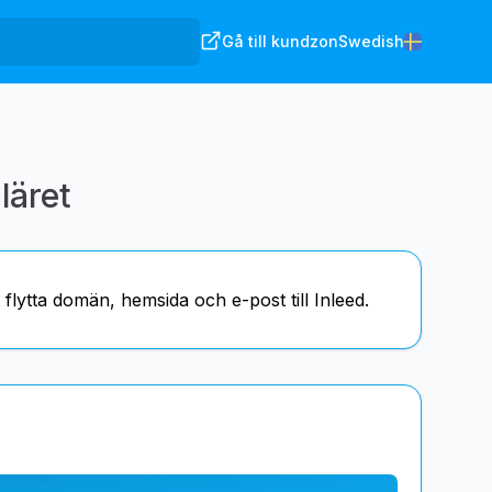
Gå till kundzon
Swedish
läret
flytta domän, hemsida och e-post till Inleed.