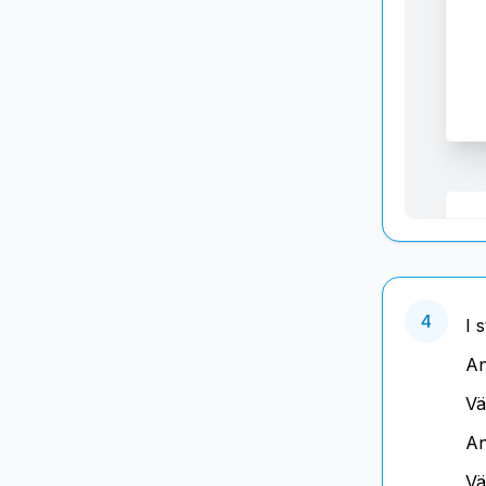
4
I 
An
Vä
An
Vä