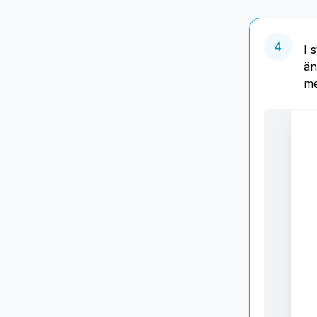
4
I 
än
me