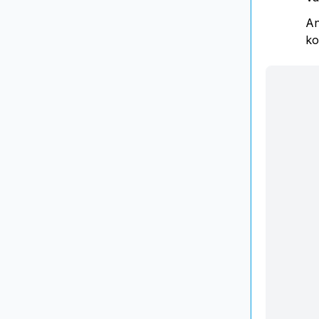
An
ko