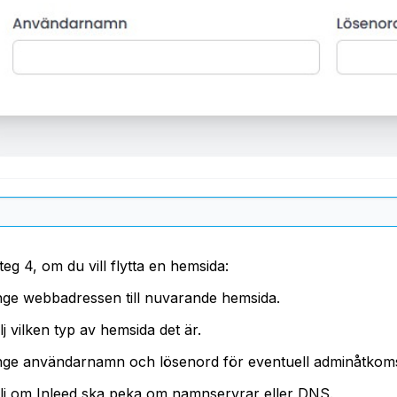
steg 4, om du vill flytta en hemsida:
ge webbadressen till nuvarande hemsida.
lj vilken typ av hemsida det är.
ge användarnamn och lösenord för eventuell adminåtkomst
lj om Inleed ska peka om namnservrar eller DNS.