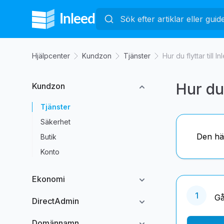
Hjälpcenter
Kundzon
Tjänster
Hur du flyttar till 
Hur du 
Kundzon
Tjänster
Säkerhet
Den här
Butik
Konto
Ekonomi
1
Gå
DirectAdmin
Domännamn